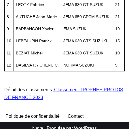
7
LEOTY Fabrice
JEMA 630 GT SUZUKI
21
8
AUTUCHE Jean-Marie
JEMA 650 CPCM SUZUKI
21
9
BARBANCON Xavier
EMA SUZUKI
19
10
LEBEAUPIN Patrick
JEMA 630 GTS SUZUKI
15
11
BEZIAT Michel
JEMA 630 GT SUZUKI
10
12
DASILVA P. / CHENU C.
NORMA SUZUKI
5
Détail des classements:
Classement TROPHEE PROTOS
DE FRANCE 2023
Politique de confidentialité
Contact
Neve
| Propulsé par
WordPress