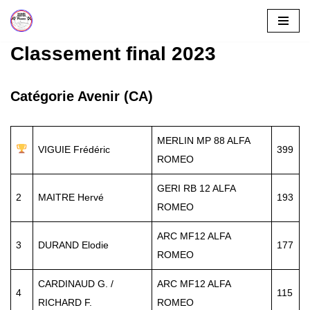
Aller
Classement final 2023
au
contenu
Catégorie Avenir (CA)
MERLIN MP 88 ALFA
VIGUIE Frédéric
399
ROMEO
GERI RB 12 ALFA
2
MAITRE Hervé
193
ROMEO
ARC MF12 ALFA
3
DURAND Elodie
177
ROMEO
CARDINAUD G. /
ARC MF12 ALFA
4
115
RICHARD F.
ROMEO