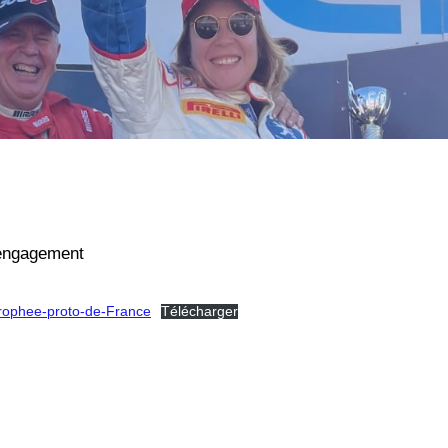
’engagement
rophee-proto-de-France
Télécharger