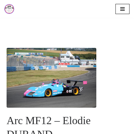
Aller
au
contenu
Arc MF12 – Elodie