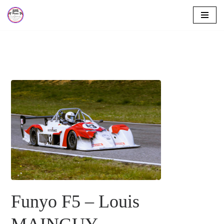
Aller
au
contenu
Funyo F5 – Louis